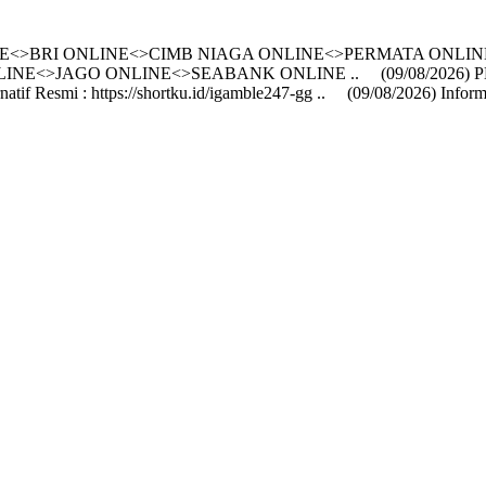
NE<>BRI ONLINE<>CIMB NIAGA ONLINE<>PERMATA ONL
NLINE<>JAGO ONLINE<>SEABANK ONLINE ..
(09/08/2026)
P
rnatif Resmi : https://shortku.id/igamble247-gg ..
(09/08/2026)
Inform