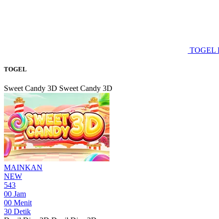
TOGEL
TOGEL
Sweet Candy 3D
Sweet Candy 3D
MAINKAN
NEW
543
00
Jam
00
Menit
29
Detik