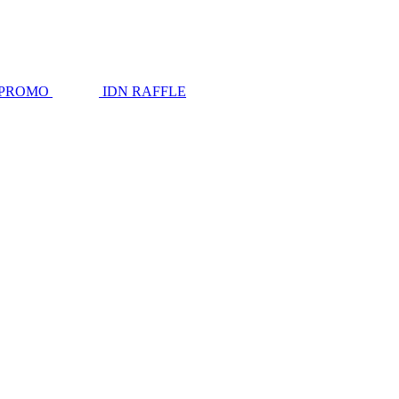
PROMO
IDN RAFFLE