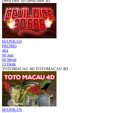
Devil Dice 3D
Devil Dice 3D
MAINKAN
PROMO
464
00
Jam
00
Menit
12
Detik
TOTOMACAU 4D
TOTOMACAU 4D
MAINKAN