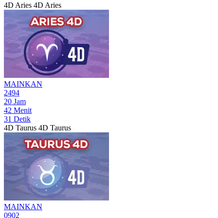
4D Aries
4D Aries
MAINKAN
2494
20
Jam
42
Menit
30
Detik
4D Taurus
4D Taurus
MAINKAN
0902