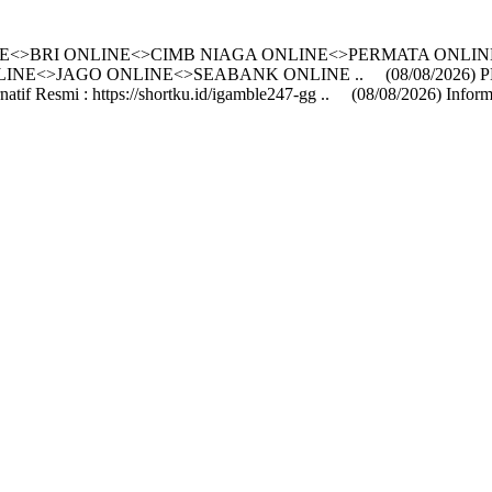
NE<>BRI ONLINE<>CIMB NIAGA ONLINE<>PERMATA ONL
NLINE<>JAGO ONLINE<>SEABANK ONLINE ..
(08/08/2026)
P
rnatif Resmi : https://shortku.id/igamble247-gg ..
(08/08/2026)
Inform