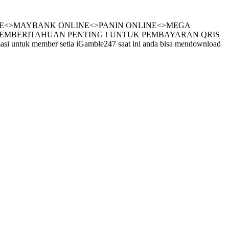
INE<>MAYBANK ONLINE<>PANIN ONLINE<>MEGA
EMBERITAHUAN PENTING ! UNTUK PEMBAYARAN QRIS
asi untuk member setia iGamble247 saat ini anda bisa mendownload