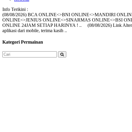
Info Terikini :
(08/08/2026)
BCA ONLINE<>BNI ONLINE<>MANDIRI ONLI
ONLINE<>JENIUS ONLINE<>SINARMAS ONLINE<>BSI O
ONLINE 24JAM SETIAP HARINYA ! ..
(08/08/2026)
Link Alte
aplikasi dari mobile, terima kasih ..
Kategori Permainan