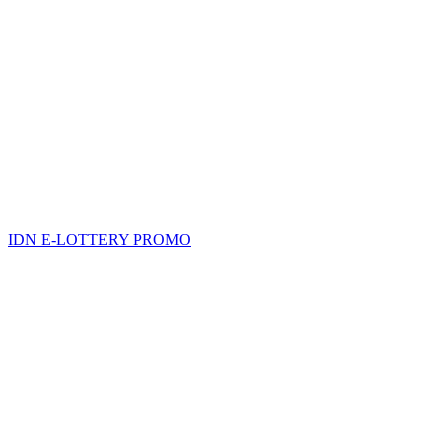
IDN E-LOTTERY
PROMO